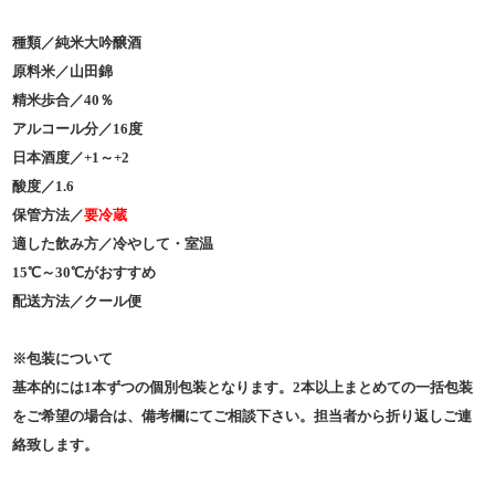
種類／純米大吟醸酒
原料米／山田錦
精米歩合／40％
アルコール分／16度
日本酒度／+1～+2
酸度／1.6
保管方法／
要冷蔵
適した飲み方／冷やして・室温
15℃～30℃がおすすめ
配送方法／クール便
※包装について
基本的には1本ずつの個別包装となります。2本以上まとめての一括包装
をご希望の場合は、備考欄にてご相談下さい。担当者から折り返しご連
絡致します。